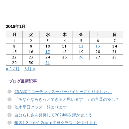
2018年1月
月
火
水
木
金
土
日
1
2
3
4
5
6
7
8
9
10
11
12
13
14
15
16
17
18
19
20
21
22
23
24
25
26
27
28
29
30
31
« 12月
3月 »
ブログ最新記事
CSA認定 コーチングスーパーバイザーになりました。
「あなたならきっとできると思います！」の言葉の怪しさ
茨木平日クラス 始まります
自分らしさを発揮して2024年を輝かせよう
年内1２月からZoom平日クラス 始まります