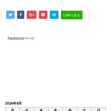
B!
LINEへ送る
Facebookページ
2026年8月
月
火
水
木
金
土
日