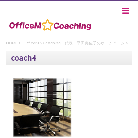
HOME
>
OfficeM☆Coaching 代表 平田美佐子のホームページ
>
coach4