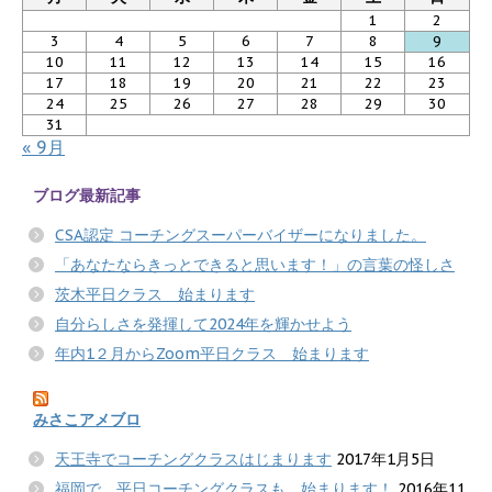
1
2
3
4
5
6
7
8
9
10
11
12
13
14
15
16
17
18
19
20
21
22
23
24
25
26
27
28
29
30
31
« 9月
ブログ最新記事
CSA認定 コーチングスーパーバイザーになりました。
「あなたならきっとできると思います！」の言葉の怪しさ
茨木平日クラス 始まります
自分らしさを発揮して2024年を輝かせよう
年内1２月からZoom平日クラス 始まります
みさこアメブロ
天王寺でコーチングクラスはじまります
2017年1月5日
福岡で 平日コーチングクラスも 始まります！
2016年11