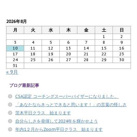
2026年8月
月
火
水
木
金
土
日
1
2
3
4
5
6
7
8
9
10
11
12
13
14
15
16
17
18
19
20
21
22
23
24
25
26
27
28
29
30
31
« 9月
ブログ最新記事
CSA認定 コーチングスーパーバイザーになりました。
「あなたならきっとできると思います！」の言葉の怪しさ
茨木平日クラス 始まります
自分らしさを発揮して2024年を輝かせよう
年内1２月からZoom平日クラス 始まります