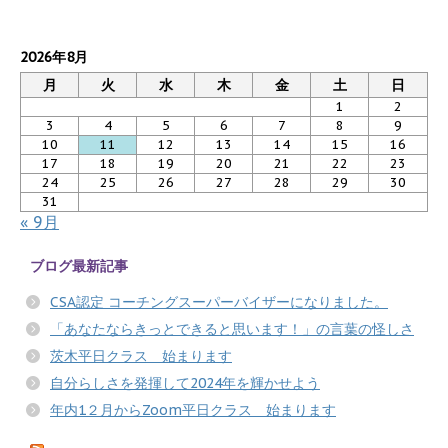
2026年8月
月
火
水
木
金
土
日
1
2
3
4
5
6
7
8
9
10
11
12
13
14
15
16
17
18
19
20
21
22
23
24
25
26
27
28
29
30
31
« 9月
ブログ最新記事
CSA認定 コーチングスーパーバイザーになりました。
「あなたならきっとできると思います！」の言葉の怪しさ
茨木平日クラス 始まります
自分らしさを発揮して2024年を輝かせよう
年内1２月からZoom平日クラス 始まります